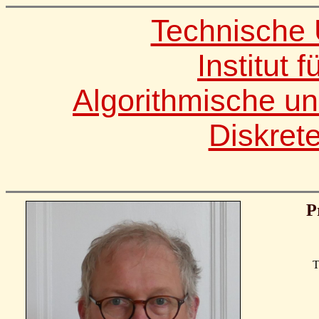
Technische U
Institut 
Algorithmische u
Diskret
P
T